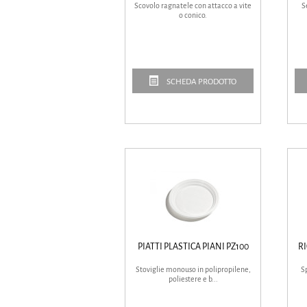
Scovolo ragnatele con attacco a vite
S
o conico.
SCHEDA PRODOTTO
PIATTI PLASTICA PIANI PZ100
R
Stoviglie monouso in polipropilene,
S
poliestere e b...