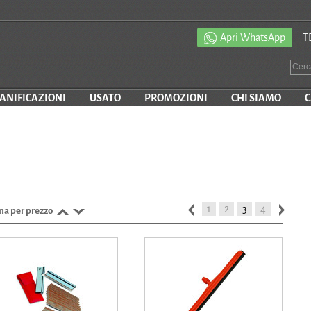
Apri WhatsApp
T
SANIFICAZIONI
USATO
PROMOZIONI
CHI SIAMO
C
1
2
3
4
na per prezzo