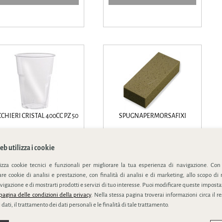
CCHIERI CRISTAL 400CC PZ 50
SPUGNAPERMORSAFIXI
oviglie monouso in polipropilene,
Morsa fixi. pinza portaspugna per il
poliestere e b...
lavaggio dell...
b utilizza i cookie
lizza cookie tecnici e funzionali per migliorare la tua esperienza di navigazione. Con
e cookie di analisi e prestazione, con finalità di analisi e di marketing, allo scopo di 
vigazione e di mostrarti prodotti e servizi di tuo interesse. Puoi modificare queste impostaz
SCHEDA PRODOTTO
SCHEDA PRODOTTO
pagina delle condizioni della privacy
. Nella stessa pagina troverai informazioni circa il r
 dati, il trattamento dei dati personali e le finalità di tale trattamento.