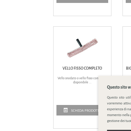
VELLO FISSO COMPLETO
BI
Vello snodato o vello fisso completo.
St
disponibile ...
Questo sito we
Questo sito uti
vorremmo attivar
esperienza di na
SCHEDA PRODOTTO
momento nella
gestione dei tuoi