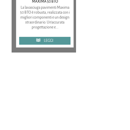
MAXIMA 50 BTO
La lavasciuga pavimenti Maxima
50 BTO è robusta, realizzata con i
migliori componenti e un design
straordinario. Un'accurata
progettazione e...
LEGGI