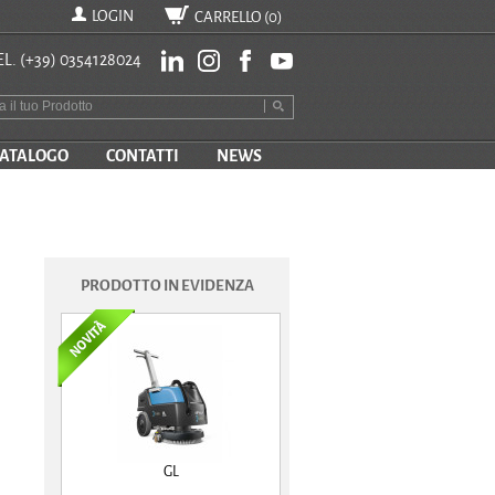
LOGIN
CARRELLO (
0
)
EL.
(+39) 0354128024
ATALOGO
CONTATTI
NEWS
PRODOTTO IN EVIDENZA
GL