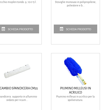
ecchio moplen tondo. 9, 12 e 15 l.
Stoviglie monouso in polipropilene,
poliestere e b...
SCHEDA PRODOTTO
SCHEDA PRODOTTO
ICAMBIO SPANDICERA CM35
PIUMINO MILLEUSI IN
ACRILICO
pandicera. supporto in alluminio
Piumino milleusi in acrilico per la
sndato per ricam...
spolveratura.