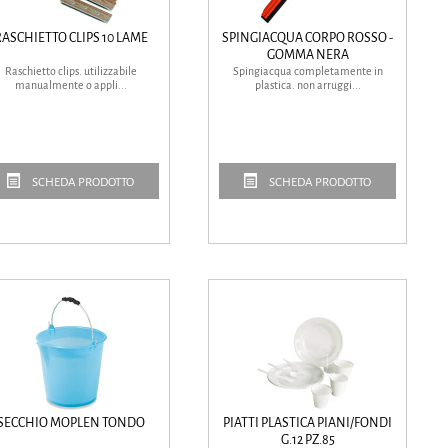
ASCHIETTO CLIPS 10 LAME
SPINGIACQUA CORPO ROSSO -
GOMMA NERA
Raschietto clips. utilizzabile
Spingiacqua completamente in
manualmente o appli...
plastica. non arruggi...
SCHEDA PRODOTTO
SCHEDA PRODOTTO
SECCHIO MOPLEN TONDO
PIATTI PLASTICA PIANI/FONDI
G.12 PZ.85