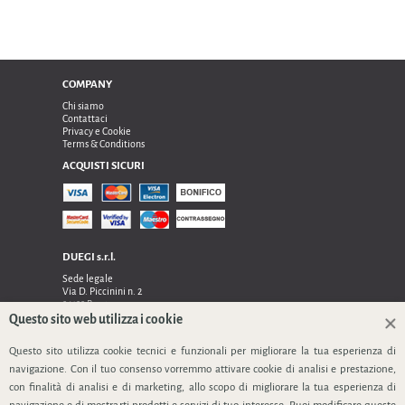
COMPANY
Chi siamo
Contattaci
Privacy e Cookie
Terms & Conditions
ACQUISTI SICURI
DUEGI s.r.l.
Sede legale
Via D. Piccinini n. 2
24122 Bergamo
Sede operativa e amministrativa:
Questo sito web utilizza i cookie
Via Dell’Innovazione n. 17
24048 Treviolo (Bg)
Questo sito utilizza cookie tecnici e funzionali per migliorare la tua esperienza di
TEL 0354128024, FAX 0354129132
navigazione. Con il tuo consenso vorremmo attivare cookie di analisi e prestazione,
P.IVA 03535240166
con finalità di analisi e di marketing, allo scopo di migliorare la tua esperienza di
SEGUICI