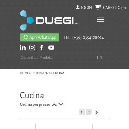
LOGIN
CARRELLO (
0
)
Apri WhatsApp
TEL.
(+39) 0354128024
HOME
»
DETERGENZA
»
CUCINA
Cucina
Ordina per prezzo
1
2