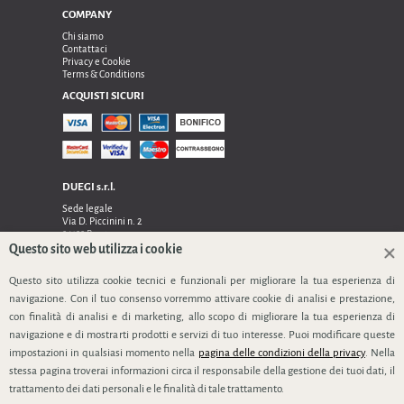
COMPANY
Chi siamo
Contattaci
Privacy e Cookie
Terms & Conditions
ACQUISTI SICURI
DUEGI s.r.l.
Sede legale
Via D. Piccinini n. 2
24122 Bergamo
Sede operativa e amministrativa:
Questo sito web utilizza i cookie
Via Dell’Innovazione n. 17
24048 Treviolo (Bg)
Questo sito utilizza cookie tecnici e funzionali per migliorare la tua esperienza di
TEL 0354128024, FAX 0354129132
navigazione. Con il tuo consenso vorremmo attivare cookie di analisi e prestazione,
P.IVA 03535240166
con finalità di analisi e di marketing, allo scopo di migliorare la tua esperienza di
SEGUICI
navigazione e di mostrarti prodotti e servizi di tuo interesse. Puoi modificare queste
impostazioni in qualsiasi momento nella
pagina delle condizioni della privacy
. Nella
stessa pagina troverai informazioni circa il responsabile della gestione dei tuoi dati, il
trattamento dei dati personali e le finalità di tale trattamento.
info@duegi-bg.it
www.duegi-bt.it