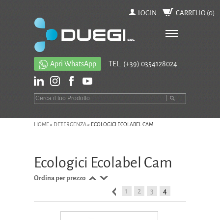
LOGIN
CARRELLO (
0
)
Apri WhatsApp
TEL.
(+39) 0354128024
HOME
»
DETERGENZA
»
ECOLOGICI ECOLABEL CAM
Ecologici Ecolabel Cam
Ordina per prezzo
1
2
3
4