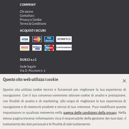
COMPANY
Chi siamo
Contattaci
Privacy e Cookie
Terms & Conditions
ACQUISTI SICURI
DUEGI s.r.l.
Sede legale
Via D. Piccinini n. 2
24122 Bergamo
Sede operativa e amministrativa:
Questo sito web utilizza i cookie
Via Dell’Innovazione n. 17
24048 Treviolo (Bg)
Questo sito utilizza cookie tecnici e funzionali per migliorare la tua esperienza di
TEL 0354128024, FAX 0354129132
navigazione. Con il tuo consenso vorremmo attivare cookie di analisi e prestazione,
P.IVA 03535240166
con finalità di analisi e di marketing, allo scopo di migliorare la tua esperienza di
SEGUICI
navigazione e di mostrarti prodotti e servizi di tuo interesse. Puoi modificare queste
impostazioni in qualsiasi momento nella
pagina delle condizioni della privacy
. Nella
stessa pagina troverai informazioni circa il responsabile della gestione dei tuoi dati, il
trattamento dei dati personali e le finalità di tale trattamento.
info@duegi-bg.it
www.duegi-bt.it