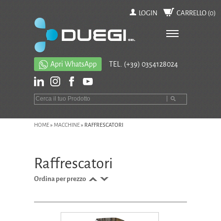
LOGIN
CARRELLO (
0
)
Apri WhatsApp
TEL.
(+39) 0354128024
HOME
»
MACCHINE
»
RAFFRESCATORI
Raffrescatori
Ordina per prezzo