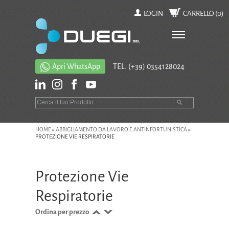
LOGIN
CARRELLO (
0
)
Apri WhatsApp
TEL.
(+39) 0354128024
HOME
»
ABBIGLIAMENTO DA LAVORO E ANTINFORTUNISTICA
»
PROTEZIONE VIE RESPIRATORIE
Protezione Vie
Respiratorie
Ordina per prezzo