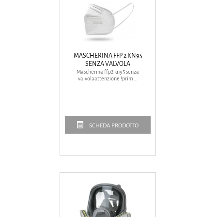
MASCHERINA FFP 2 KN95
SENZA VALVOLA
Mascherina ffp2 kn95 senza
valvolaattenzione !prim...
SCHEDA PRODOTTO