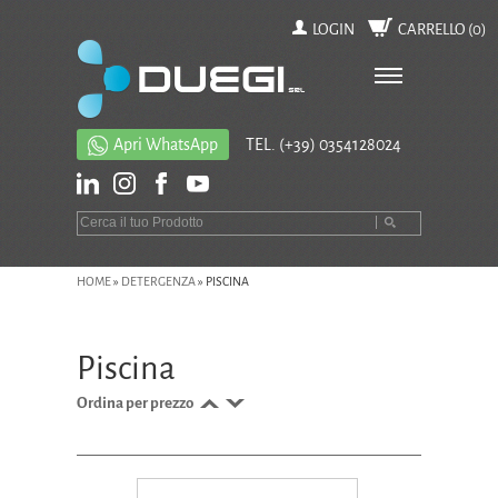
LOGIN
CARRELLO (
0
)
Apri WhatsApp
TEL.
(+39) 0354128024
HOME
»
DETERGENZA
»
PISCINA
Piscina
Ordina per prezzo