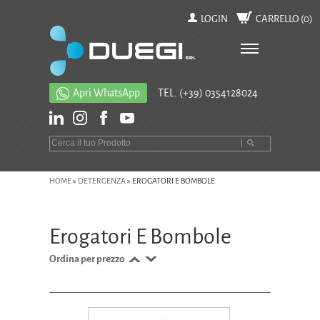
LOGIN
CARRELLO (
0
)
Apri WhatsApp
TEL.
(+39) 0354128024
HOME
»
DETERGENZA
»
EROGATORI E BOMBOLE
Erogatori E Bombole
Ordina per prezzo