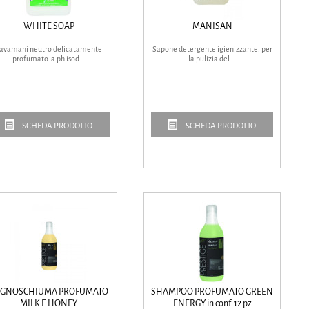
WHITE SOAP
MANISAN
avamani neutro delicatamente
Sapone detergente igienizzante. per
profumato. a ph isod...
la pulizia del...
SCHEDA PRODOTTO
SCHEDA PRODOTTO
GNOSCHIUMA PROFUMATO
SHAMPOO PROFUMATO GREEN
MILK E HONEY
ENERGY in conf. 12 pz