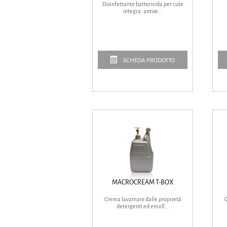
Disinfettante battericida per cute
integra. antise...
SCHEDA PRODOTTO
MACROCREAM T-BOX
Crema lavamani dalle proprietà
C
detergenti ed emoll...