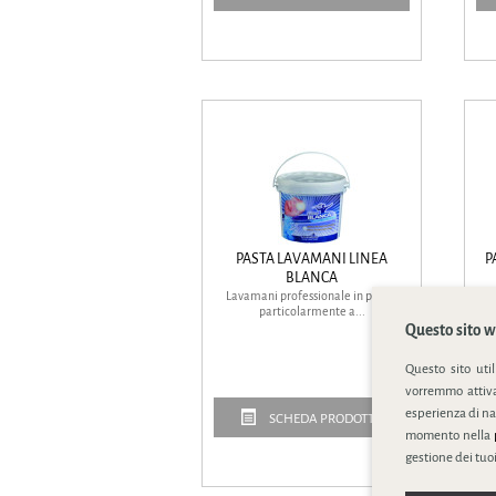
PASTA LAVAMANI LINEA
P
BLANCA
Lavamani professionale in pasta,
P
particolarmente a...
Questo sito we
Questo sito uti
vorremmo attivar
esperienza di na
SCHEDA PRODOTTO
momento nella
gestione dei tuoi