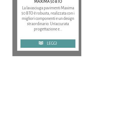
MAXIMA 50 BTO
La lavasciuga pavimenti Maxima
50 BTO è robusta, realizzata con i
migliori componenti e un design
straordinario. Un'accurata
progettazione e...
LEGGI