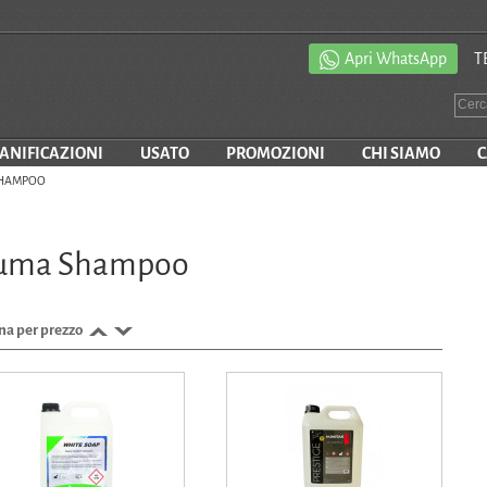
Apri WhatsApp
T
SANIFICAZIONI
USATO
PROMOZIONI
CHI SIAMO
C
SHAMPOO
iuma Shampoo
na per prezzo