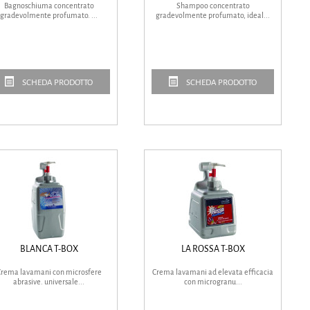
Bagnoschiuma concentrato
Shampoo concentrato
gradevolmente profumato. ...
gradevolmente profumato, ideal...
SCHEDA PRODOTTO
SCHEDA PRODOTTO
BLANCA T-BOX
LA ROSSA T-BOX
rema lavamani con microsfere
Crema lavamani ad elevata efficacia
abrasive. universale...
con microgranu...