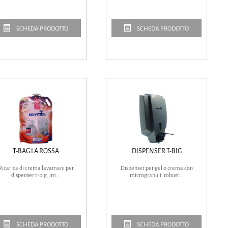
SCHEDA PRODOTTO
SCHEDA PRODOTTO
T-BAG LA ROSSA
DISPENSER T-BIG
Ricarica di crema lavamani per
Dispenser per gel o crema con
dispenser t-big. im...
microgranuli. robust...
SCHEDA PRODOTTO
SCHEDA PRODOTTO