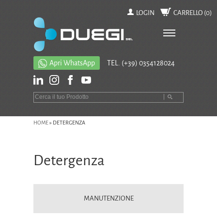
LOGIN
CARRELLO (
0
)
Apri WhatsApp
TEL.
(+39) 0354128024
HOME
»
DETERGENZA
Detergenza
MANUTENZIONE