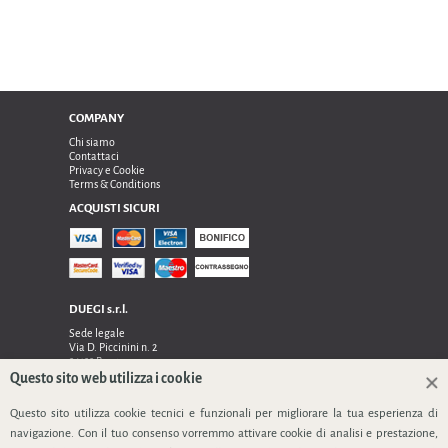
COMPANY
Chi siamo
Contattaci
Privacy e Cookie
Terms & Conditions
ACQUISTI SICURI
DUEGI s.r.l.
Sede legale
Via D. Piccinini n. 2
24122 Bergamo
Sede operativa e amministrativa:
Questo sito web utilizza i cookie
Via Dell’Innovazione n. 17
24048 Treviolo (Bg)
Questo sito utilizza cookie tecnici e funzionali per migliorare la tua esperienza di
TEL 0354128024, FAX 0354129132
navigazione. Con il tuo consenso vorremmo attivare cookie di analisi e prestazione,
P.IVA 03535240166