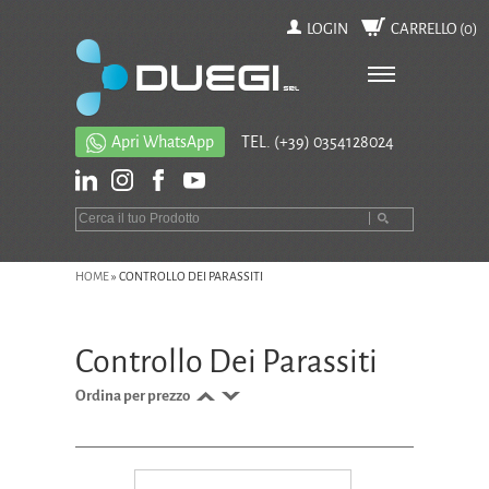
LOGIN
CARRELLO (
0
)
Apri WhatsApp
TEL.
(+39) 0354128024
HOME
»
CONTROLLO DEI PARASSITI
Controllo Dei Parassiti
Ordina per prezzo