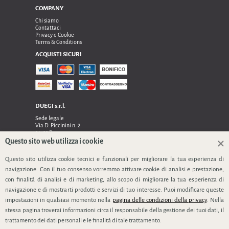
COMPANY
Chi siamo
Contattaci
Privacy e Cookie
Terms & Conditions
ACQUISTI SICURI
DUEGI s.r.l.
Sede legale
Via D. Piccinini n. 2
24122 Bergamo
Sede operativa e amministrativa:
Questo sito web utilizza i cookie
Via Dell’Innovazione n. 17
24048 Treviolo (Bg)
Questo sito utilizza cookie tecnici e funzionali per migliorare la tua esperienza di
TEL 0354128024, FAX 0354129132
navigazione. Con il tuo consenso vorremmo attivare cookie di analisi e prestazione,
P.IVA 03535240166
con finalità di analisi e di marketing, allo scopo di migliorare la tua esperienza di
SEGUICI
navigazione e di mostrarti prodotti e servizi di tuo interesse. Puoi modificare queste
impostazioni in qualsiasi momento nella
pagina delle condizioni della privacy
. Nella
stessa pagina troverai informazioni circa il responsabile della gestione dei tuoi dati, il
trattamento dei dati personali e le finalità di tale trattamento.
info@duegi-bg.it
www.duegi-bt.it