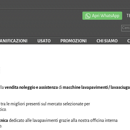
Apri WhatsApp
T
SANIFICAZIONI
USATO
PROMOZIONI
CHI SIAMO
C
i
lla
vendita noleggio e assistenza
di
macchine lavapavimenti / lavasciuga
ra le migliori presenti sul mercato selezionate per
ico.
cnica
dedicato alle lavapavimenti grazie alla nostra officina interna
o.