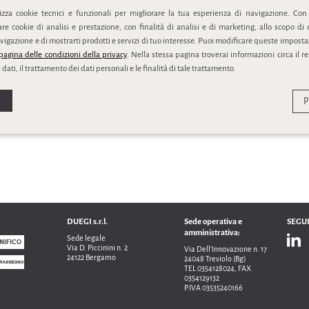
lizza cookie tecnici e funzionali per migliorare la tua esperienza di navigazione. Con
e cookie di analisi e prestazione, con finalità di analisi e di marketing, allo scopo di 
vigazione e di mostrarti prodotti e servizi di tuo interesse. Puoi modificare queste impostaz
pagina delle condizioni della privacy
. Nella stessa pagina troverai informazioni circa il r
 dati, il trattamento dei dati personali e le finalità di tale trattamento.
P
DUEGI s.r.l.
Sede operativa e
SEGUI
amministrativa:
Sede legale
Via D. Piccinini n. 2
Via Dell’Innovazione n. 17
24122 Bergamo
24048 Treviolo (Bg)
TEL 0354128024, FAX
0354129132
P.IVA 03535240166