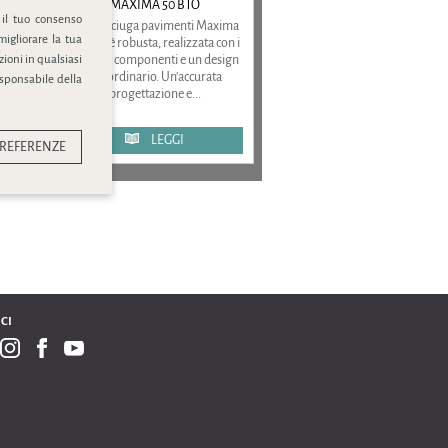
MAXIMA 50 BTO
 il tuo consenso
La lavasciuga pavimenti Maxima
migliorare la tua
50 BTO è robusta, realizzata con i
ioni in qualsiasi
migliori componenti e un design
straordinario. Un'accurata
esponsabile della
progettazione e...
LEGGI
REFERENZE
CI