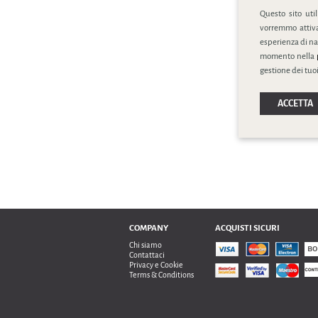
Questo sito uti
vorremmo attivar
esperienza di na
momento nella
gestione dei tuoi
ACCETTA
COMPANY
ACQUISTI SICURI
Chi siamo
Contattaci
Privacy e Cookie
Terms & Conditions