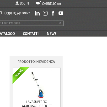
LOGIN
CARRELLO (
0
)
EL.
(+39) 0354128024
ATALOGO
CONTATTI
NEWS
PRODOTTO IN EVIDENZA
LAVASUPERFICI
MOTORSCRUBBER JET