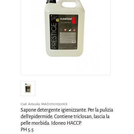
Cod. Articolo:
MAD 171011501XX
Sapone detergente igienizzante. Per la pulizia
dell'epidermide. Contiene triclosan, lascia la
pelle morbida. Idoneo HACCP.
PH 5.5