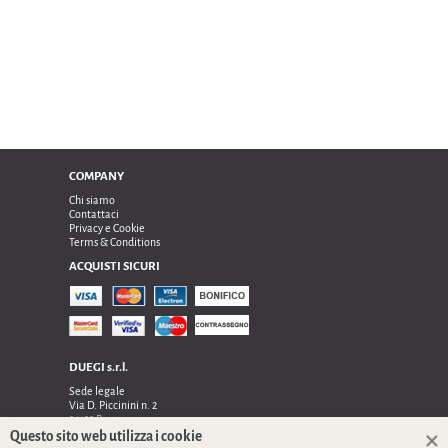
COMPANY
Chi siamo
Contattaci
Privacy e Cookie
Terms & Conditions
ACQUISTI SICURI
DUEGI s.r.l.
Sede legale
Via D. Piccinini n. 2
24122 Bergamo
Sede operativa e amministrativa:
Questo sito web utilizza i cookie