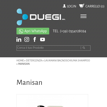
LOGIN
CARRELLO (
0
)
Apri WhatsApp
TEL.
(+39) 0354128024
HOME
»
DETERGENZA
»
LAVAMANI BAGNOSCHIUMA SHAMPOO
»
MANISAN
Manisan