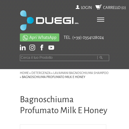
LOGIN
CARRELLO (
0
)
Apri WhatsApp
TEL.
(+39) 0354128024
HOME
»
DETERGENZA
»
LAVAMANI BAGNOSCHIUMA SHAMPOO
»
BAGNOSCHIUMA PROFUMATO MILK E HONEY
Bagnoschiuma
Profumato Milk E Honey