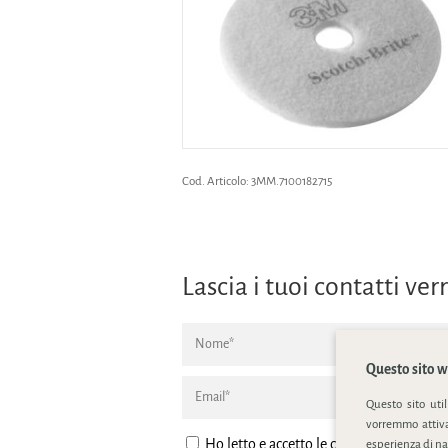
Cod. Articolo:
3MM.7100182715
Lascia i tuoi contatti v
Questo sito we
Questo sito uti
vorremmo attivar
Ho letto e accetto le condizione della
pr
esperienza di na