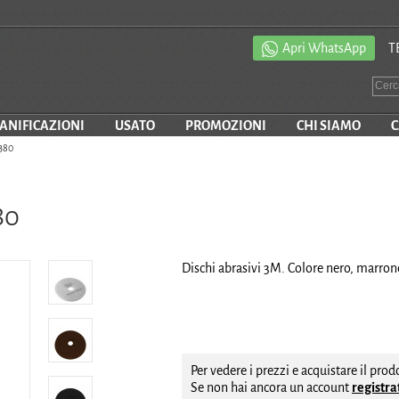
Apri WhatsApp
T
SANIFICAZIONI
USATO
PROMOZIONI
CHI SIAMO
C
380
80
Dischi abrasivi 3M. Colore nero, marrone,
Per vedere i prezzi e acquistare il pro
Se non hai ancora un account
registrat