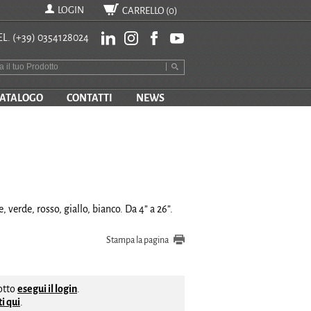
LOGIN
CARRELLO (
0
)
EL.
(+39) 0354128024
ATALOGO
CONTATTI
NEWS
 verde, rosso, giallo, bianco. Da 4” a 26”.
Stampa la pagina
dotto
esegui il login
.
i qui
.