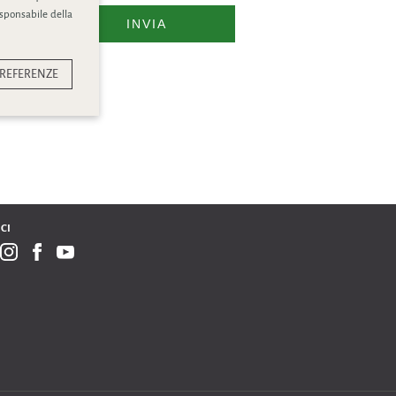
esponsabile della
INVIA
REFERENZE
CI