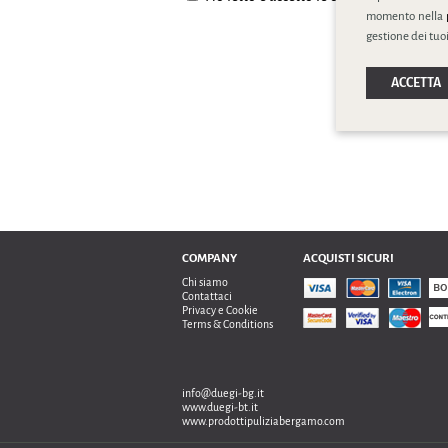
momento nella
gestione dei tuoi
ACCETTA
COMPANY
ACQUISTI SICURI
Chi siamo
Contattaci
Privacy e Cookie
Terms & Conditions
info@duegi-bg.it
www.duegi-bt.it
www.prodottipuliziabergamo.com