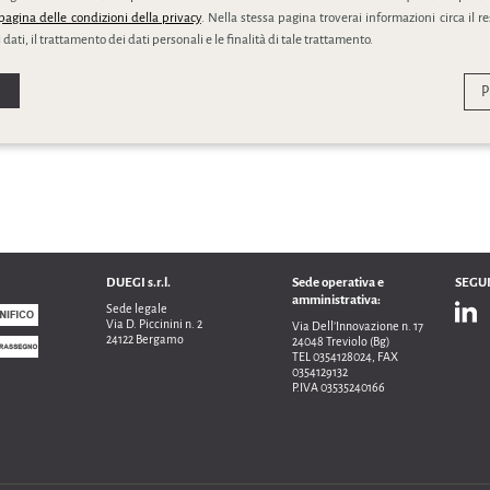
pagina delle condizioni della privacy
. Nella stessa pagina troverai informazioni circa il r
 dati, il trattamento dei dati personali e le finalità di tale trattamento.
P
DUEGI s.r.l.
Sede operativa e
SEGUI
amministrativa:
Sede legale
Via D. Piccinini n. 2
Via Dell’Innovazione n. 17
24122 Bergamo
24048 Treviolo (Bg)
TEL 0354128024, FAX
0354129132
P.IVA 03535240166