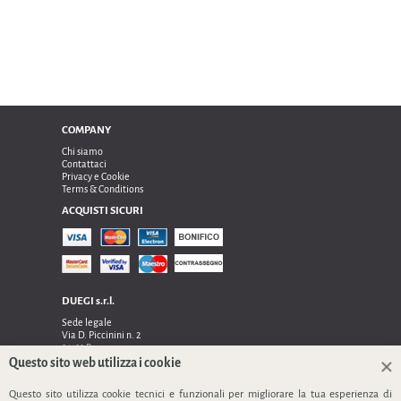
COMPANY
Chi siamo
Contattaci
Privacy e Cookie
Terms & Conditions
ACQUISTI SICURI
DUEGI s.r.l.
Sede legale
Via D. Piccinini n. 2
24122 Bergamo
Sede operativa e amministrativa:
Questo sito web utilizza i cookie
Via Dell’Innovazione n. 17
Questo sito utilizza cookie tecnici e funzionali per migliorare la tua esperienza di
24048 Treviolo (Bg)