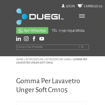
LOGIN
CARRELLO (
0
)
Apri WhatsApp
TEL.
(+39) 0354128024
HOME
»
ATTREZZATURE
»
ATTREZZATURE VARIE
»
GOMMA PER
LAVAVETRO UNGER SOFT CM105
Gomma Per Lavavetro
Unger Soft Cm105