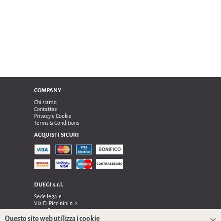
COMPANY
Chi siamo
Contattaci
Privacy e Cookie
Terms & Conditions
ACQUISTI SICURI
DUEGI s.r.l.
Sede legale
Via D. Piccinini n. 2
24122 Bergamo
Sede operativa e amministrativa:
Questo sito web utilizza i cookie