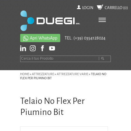
LOGIN
CARRELLO (
0
)
Apri WhatsApp
TEL.
(+39) 0354128024
HOME
»
ATTREZZATURE
»
ATTREZZATURE VARIE
»
TELAIO NO
FLEX PER PIUMINO BIT
Telaio No Flex Per
Piumino Bit