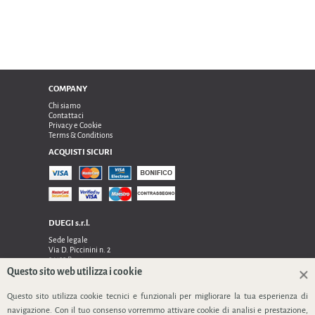
COMPANY
Chi siamo
Contattaci
Privacy e Cookie
Terms & Conditions
ACQUISTI SICURI
DUEGI s.r.l.
Sede legale
Via D. Piccinini n. 2
24122 Bergamo
Sede operativa e amministrativa:
Questo sito web utilizza i cookie
Via Dell’Innovazione n. 17
Questo sito utilizza cookie tecnici e funzionali per migliorare la tua esperienza di
24048 Treviolo (Bg)
TEL 0354128024, FAX 0354129132
navigazione. Con il tuo consenso vorremmo attivare cookie di analisi e prestazione,