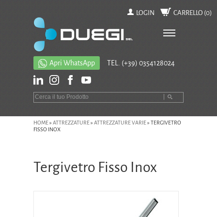
LOGIN
CARRELLO (
0
)
Apri WhatsApp
TEL.
(+39) 0354128024
HOME
»
ATTREZZATURE
»
ATTREZZATURE VARIE
»
TERGIVETRO
FISSO INOX
Tergivetro Fisso Inox