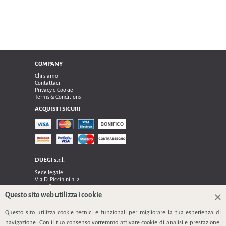
COMPANY
Chi siamo
Contattaci
Privacy e Cookie
Terms & Conditions
ACQUISTI SICURI
DUEGI s.r.l.
Sede legale
Via D. Piccinini n. 2
24122 Bergamo
Sede operativa e amministrativa:
Questo sito web utilizza i cookie
Via Dell’Innovazione n. 17
Questo sito utilizza cookie tecnici e funzionali per migliorare la tua esperienza di
24048 Treviolo (Bg)
TEL 0354128024, FAX 0354129132
navigazione. Con il tuo consenso vorremmo attivare cookie di analisi e prestazione,