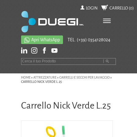
LOGIN
CARRELLO (
0
)
Apri WhatsApp
TEL.
(+39) 0354128024
HOME
»
ATTREZZATURE
»
CARRELLI E SECCHI PER LAVAGGIO
»
CARRELLO NICK VERDE L.25
Carrello Nick Verde L.25