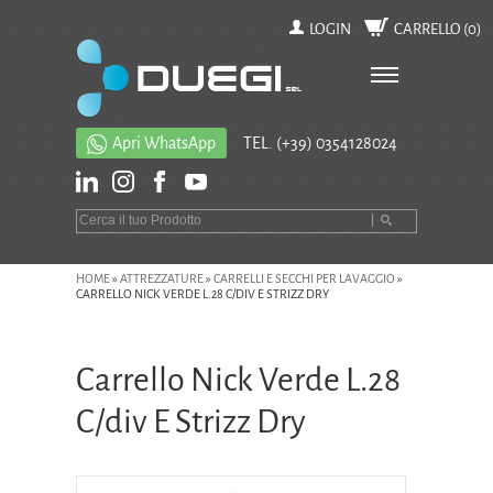
LOGIN
CARRELLO (
0
)
Apri WhatsApp
TEL.
(+39) 0354128024
HOME
»
ATTREZZATURE
»
CARRELLI E SECCHI PER LAVAGGIO
»
CARRELLO NICK VERDE L.28 C/DIV E STRIZZ DRY
Carrello Nick Verde L.28
C/div E Strizz Dry