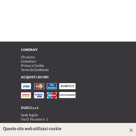
COMPANY
Chi siamo
Contattaci
Privacy e Cookie
Terms & Conditions
ACQUISTI SICURI
DUEGI s.r.l.
Sede legale
Via D. Piccinini n. 2
24122 Bergamo
Sede operativa e amministrativa:
Questo sito web utilizza i cookie
Via Dell’Innovazione n. 17