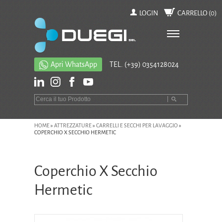
LOGIN
CARRELLO (
0
)
Apri WhatsApp
TEL.
(+39) 0354128024
HOME
»
ATTREZZATURE
»
CARRELLI E SECCHI PER LAVAGGIO
»
COPERCHIO X SECCHIO HERMETIC
Coperchio X Secchio
Hermetic