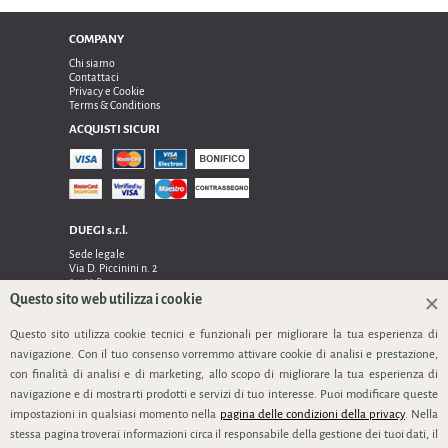
COMPANY
Chi siamo
Contattaci
Privacy e Cookie
Terms & Conditions
ACQUISTI SICURI
DUEGI s.r.l.
Sede legale
Via D. Piccinini n. 2
24122 Bergamo
Sede operativa e amministrativa:
Questo sito web utilizza i cookie
Via Dell’Innovazione n. 17
Questo sito utilizza cookie tecnici e funzionali per migliorare la tua esperienza di
24048 Treviolo (Bg)
TEL 0354128024, FAX 0354129132
navigazione. Con il tuo consenso vorremmo attivare cookie di analisi e prestazione,
P.IVA 03535240166
con finalità di analisi e di marketing, allo scopo di migliorare la tua esperienza di
SEGUICI
navigazione e di mostrarti prodotti e servizi di tuo interesse. Puoi modificare queste
impostazioni in qualsiasi momento nella
pagina delle condizioni della privacy
. Nella
stessa pagina troverai informazioni circa il responsabile della gestione dei tuoi dati, il