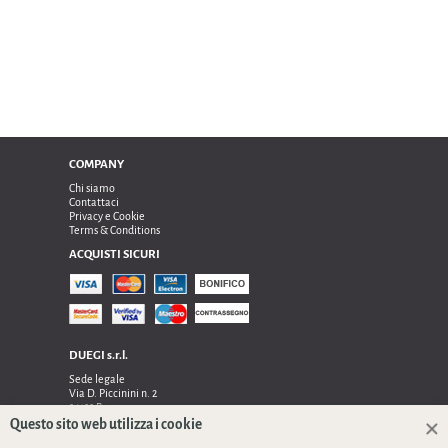
COMPANY
Chi siamo
Contattaci
Privacy e Cookie
Terms & Conditions
ACQUISTI SICURI
DUEGI s.r.l.
Sede legale
Via D. Piccinini n. 2
24122 Bergamo
Sede operativa e amministrativa:
Questo sito web utilizza i cookie
Via Dell’Innovazione n. 17