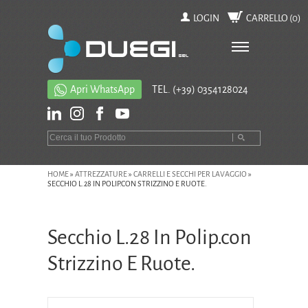
LOGIN
CARRELLO (
0
)
Apri WhatsApp
TEL.
(+39) 0354128024
HOME
»
ATTREZZATURE
»
CARRELLI E SECCHI PER LAVAGGIO
»
SECCHIO L.28 IN POLIP.CON STRIZZINO E RUOTE.
Secchio L.28 In Polip.con
Strizzino E Ruote.