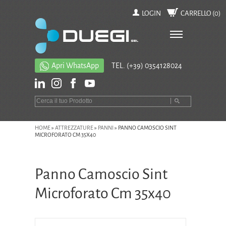
LOGIN
CARRELLO (
0
)
Apri WhatsApp
TEL.
(+39) 0354128024
HOME
»
ATTREZZATURE
»
PANNI
»
PANNO CAMOSCIO SINT
MICROFORATO CM 35X40
Panno Camoscio Sint
Microforato Cm 35x40