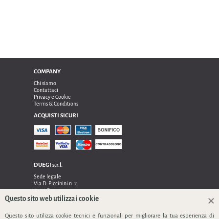
COMPANY
Chi siamo
Contattaci
Privacy e Cookie
Terms & Conditions
ACQUISTI SICURI
DUEGI s.r.l.
Sede legale
Via D. Piccinini n. 2
24122 Bergamo
Sede operativa e amministrativa:
Questo sito web utilizza i cookie
Via Dell’Innovazione n. 17
Questo sito utilizza cookie tecnici e funzionali per migliorare la tua esperienza di
24048 Treviolo (Bg)