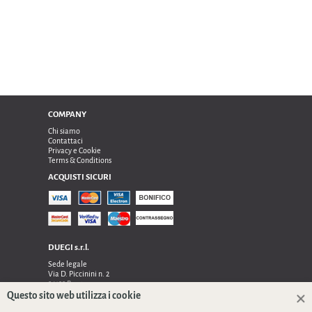
COMPANY
Chi siamo
Contattaci
Privacy e Cookie
Terms & Conditions
ACQUISTI SICURI
DUEGI s.r.l.
Sede legale
Via D. Piccinini n. 2
24122 Bergamo
Sede operativa e amministrativa:
Questo sito web utilizza i cookie
Via Dell’Innovazione n. 17