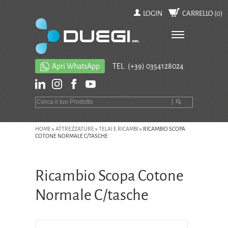
LOGIN
CARRELLO (
0
)
Apri WhatsApp
TEL.
(+39) 0354128024
HOME
»
ATTREZZATURE
»
TELAI E RICAMBI
»
RICAMBIO SCOPA
COTONE NORMALE C/TASCHE
Ricambio Scopa Cotone
Normale C/tasche