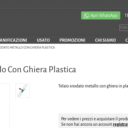
Apri WhatsApp
T
SANIFICAZIONI
USATO
PROMOZIONI
CHI SIAMO
C
ODATO METALLO CON GHIERA PLASTICA
lo Con Ghiera Plastica
Telaio snodato metallo con ghiera in pla
Per vedere i prezzi e acquistare il pro
Se non hai ancora un account
registrat