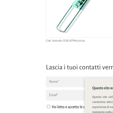
Cod. Articolo:
EUR.ATPA00009
Lascia i tuoi contatti v
Questo sito we
Questo sito uti
vorremmo attivar
Ho letto e accetto le condizione della
pr
esperienza di na
momento nella