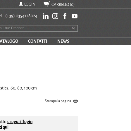
LOGIN
CARRELLO (
0
)
EL.
(+39) 0354128024
ATALOGO
CONTATTI
NEWS
stica, 60, 80, 100 cm
Stampa la pagina
dotto
esegui il login
.
i qui
.