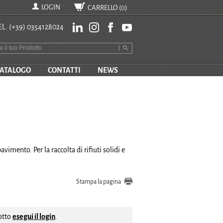
LOGIN
CARRELLO (
0
)
EL.
(+39) 0354128024
ATALOGO
CONTATTI
NEWS
avimento. Per la raccolta di rifiuti solidi e
Stampa la pagina
dotto
esegui il login
.