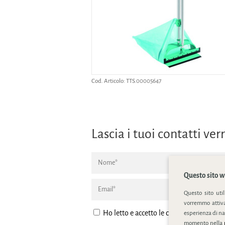
Cod. Articolo:
TTS.00005647
Lascia i tuoi contatti v
Questo sito we
Questo sito uti
vorremmo attivar
Ho letto e accetto le condizione della
pr
esperienza di na
momento nella