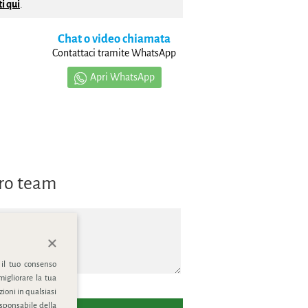
i qui
.
Chat o video chiamata
Contattaci tramite WhatsApp
Apri WhatsApp
tro team
 il tuo consenso
migliorare la tua
ioni in qualsiasi
esponsabile della