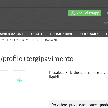
Apri WhatsApp
T
SANIFICAZIONI
USATO
PROMOZIONI
CHI SIAMO
C
T PALETTA B-FLYPLUS C/PROFILO+TERGIPAVIMENTO
 C/profilo+tergipavimento
Kit paletta B-fly plus con profilo e tergip
liquidi.
Per vedere i prezzi e acquistare il pro