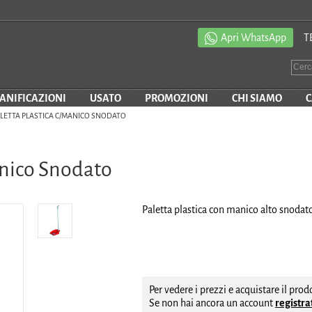
Apri WhatsApp
T
SANIFICAZIONI
USATO
PROMOZIONI
CHI SIAMO
C
LETTA PLASTICA C/MANICO SNODATO
anico Snodato
Paletta plastica con manico alto snoda
Per vedere i prezzi e acquistare il pro
Se non hai ancora un account
registrat