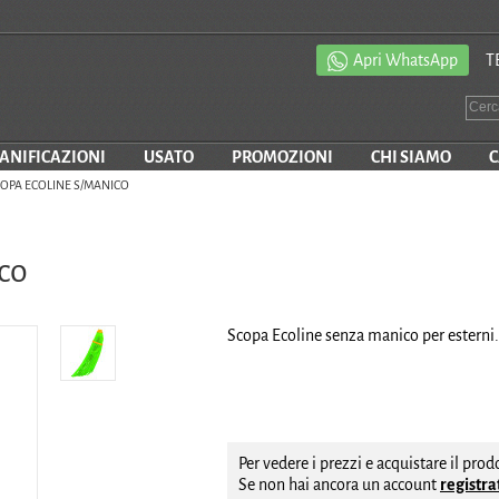
Apri WhatsApp
T
SANIFICAZIONI
USATO
PROMOZIONI
CHI SIAMO
C
OPA ECOLINE S/MANICO
co
Scopa Ecoline senza manico per esterni.
Per vedere i prezzi e acquistare il pro
Se non hai ancora un account
registrat