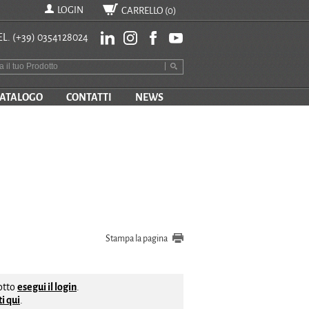
LOGIN
CARRELLO (
0
)
EL.
(+39) 0354128024
ATALOGO
CONTATTI
NEWS
Stampa la pagina
dotto
esegui il login
.
i qui
.