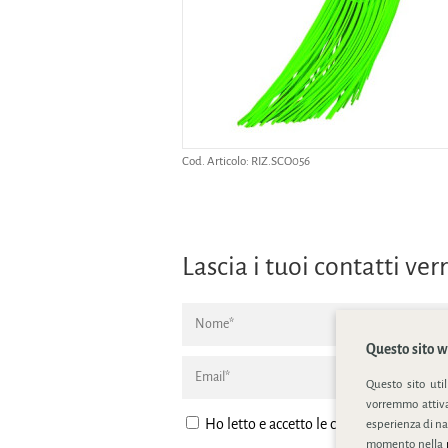
Cod. Articolo:
RIZ.SCO056
Lascia i tuoi contatti v
Questo sito we
Questo sito uti
vorremmo attivar
Ho letto e accetto le condizione della
pr
esperienza di na
momento nella