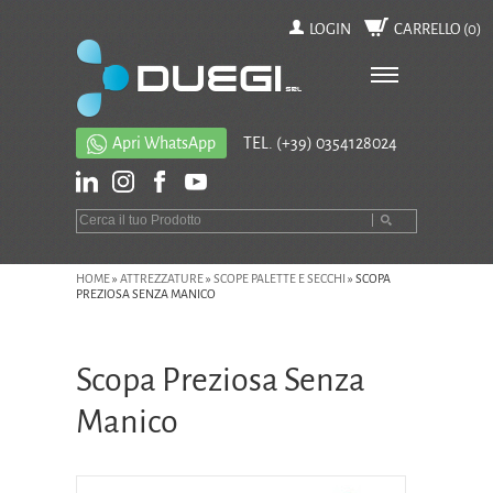
LOGIN
CARRELLO (
0
)
Apri WhatsApp
TEL.
(+39) 0354128024
HOME
»
ATTREZZATURE
»
SCOPE PALETTE E SECCHI
»
SCOPA
PREZIOSA SENZA MANICO
Scopa Preziosa Senza
Manico