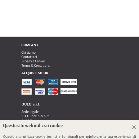
COMPANY
Chi siamo
Contattaci
Privacy e Cookie
Terms & Conditions
ACQUISTI SICURI
DUEGI s.r.l.
Sede legale
Via D. Piccinini n. 2
24122 Bergamo
Sede operativa e amministrativa:
Questo sito web utilizza i cookie
Via Dell’Innovazione n. 17
Questo sito utilizza cookie tecnici e funzionali per migliorare la tua esperienza di
24048 Treviolo (Bg)