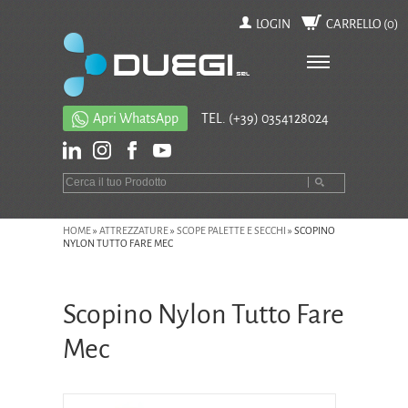
LOGIN
CARRELLO (
0
)
Apri WhatsApp
TEL.
(+39) 0354128024
HOME
»
ATTREZZATURE
»
SCOPE PALETTE E SECCHI
»
SCOPINO
NYLON TUTTO FARE MEC
Scopino Nylon Tutto Fare
Mec