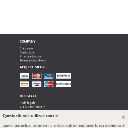
COMPANY
Chi siamo
Contattaci
Privacy e Cookie
Terms & Conditions
ACQUISTI SICURI
DUEGI s.r.l.
Sede legale
Via D. Piccinini n. 2
24122 Bergamo
Sede operativa e amministrativa:
Questo sito web utilizza i cookie
Via Dell’Innovazione n. 17
Questo sito utilizza cookie tecnici e funzionali per migliorare la tua esperienza di
24048 Treviolo (Bg)