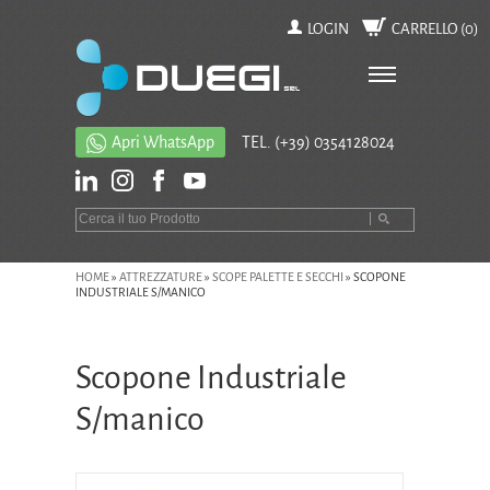
LOGIN
CARRELLO (
0
)
Apri WhatsApp
TEL.
(+39) 0354128024
HOME
»
ATTREZZATURE
»
SCOPE PALETTE E SECCHI
»
SCOPONE
INDUSTRIALE S/MANICO
Scopone Industriale
S/manico