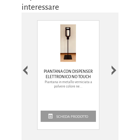
interessare
PIANTANA CON DISPENSER
GEL MANI AL
ELETTRONICO NO TOUCH
IGIENIZZANTE CO
Piantana in metallo verniciata a
Pratico gel utilizza
ML 380
polvere colore ne...
situazione in 
SCHEDA PRODOTTO
SCHEDA P