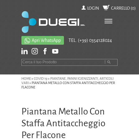
LOGIN
CARRELLO (
0
)
Apri WhatsApp
TEL.
(+39) 0354128024
HOME
»
COVID 19
»
PIANTANE, PANNI IGIENIZZANTI, ARTICOLI
VARI
»
PIANTANA METALLO CON STAFFA ANTITACCHEGGIO PER
FLACONE
Piantana Metallo Con
Staffa Antitaccheggio
Per Flacone