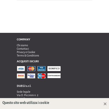
COMPANY
Chi siamo
Contattaci
Privacy e Cookie
Terms & Conditions
ACQUISTI SICURI
DUEGI s.r.l.
Sede legale
Via D. Piccinini n. 2
24122 Bergamo
Sede operativa e amministrativa:
Questo sito web utilizza i cookie
Via Dell’Innovazione n. 17