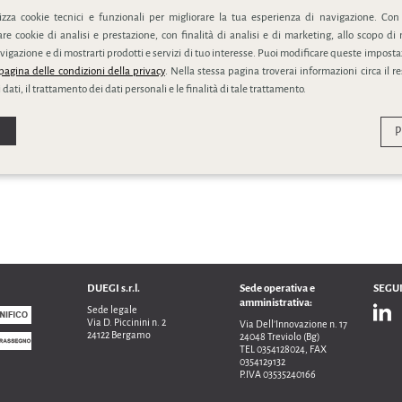
lizza cookie tecnici e funzionali per migliorare la tua esperienza di navigazione. Con
e cookie di analisi e prestazione, con finalità di analisi e di marketing, allo scopo di 
vigazione e di mostrarti prodotti e servizi di tuo interesse. Puoi modificare queste impostaz
pagina delle condizioni della privacy
. Nella stessa pagina troverai informazioni circa il r
 dati, il trattamento dei dati personali e le finalità di tale trattamento.
P
DUEGI s.r.l.
Sede operativa e
SEGUI
amministrativa:
Sede legale
Via D. Piccinini n. 2
Via Dell’Innovazione n. 17
24122 Bergamo
24048 Treviolo (Bg)
TEL 0354128024, FAX
0354129132
P.IVA 03535240166