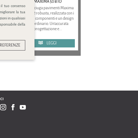
MAXIMA 50 BTO
 il tuo consenso
La lavasciuga pavimenti Maxima
migliorare la tua
50 BTO è robusta, realizzata con i
ioni in qualsiasi
migliori componenti e un design
straordinario. Un'accurata
esponsabile della
progettazione e...
LEGGI
REFERENZE
CI