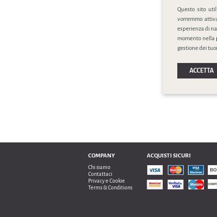
Questo sito uti
vorremmo attivar
esperienza di na
momento nella
gestione dei tuoi
ACCETTA
COMPANY
ACQUISTI SICURI
Chi siamo
Contattaci
Privacy e Cookie
Terms & Conditions