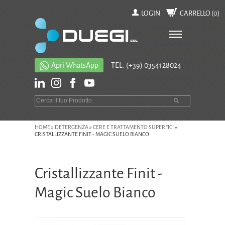
LOGIN
CARRELLO (
0
)
Apri WhatsApp
TEL.
(+39) 0354128024
HOME
»
DETERGENZA
»
CERE E TRATTAMENTO SUPERFICI
»
CRISTALLIZZANTE FINIT - MAGIC SUELO BIANCO
Cristallizzante Finit -
Magic Suelo Bianco