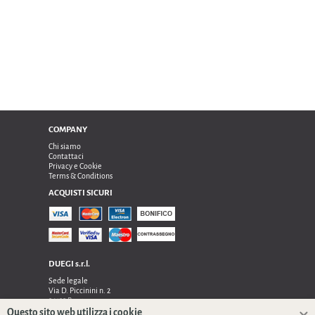
COMPANY
Chi siamo
Contattaci
Privacy e Cookie
Terms & Conditions
ACQUISTI SICURI
DUEGI s.r.l.
Sede legale
Via D. Piccinini n. 2
24122 Bergamo
Sede operativa e amministrativa:
Questo sito web utilizza i cookie