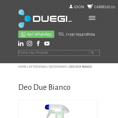
LOGIN
CARRELLO (
0
)
Apri WhatsApp
TEL.
(+39) 0354128024
HOME
»
DETERGENZA
»
DEODORANTI
»
DEO DUE BIANCO
Deo Due Bianco