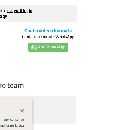
dotto
esegui il login
.
i qui
.
Chat o video chiamata
Contattaci tramite WhatsApp
Apri WhatsApp
tro team
 il tuo consenso
migliorare la tua