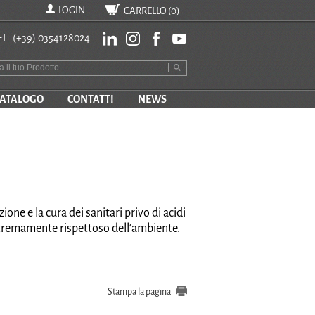
LOGIN
CARRELLO (
0
)
EL.
(+39) 0354128024
ATALOGO
CONTATTI
NEWS
one e la cura dei sanitari privo di acidi
stremamente rispettoso dell‘ambiente.
Stampa la pagina