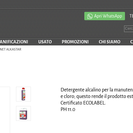
Apri WhatsApp
T
SANIFICAZIONI
USATO
PROMOZIONI
CHI SIAMO
C
NET ALKASTAR
Detergente alcalino per la manutenzi
e cloro; questo rende il prodotto e
Certificato ECOLABEL.
PH 11.0