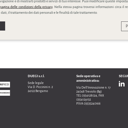
ivacy policy
vigazione e di mostrarti prodotti e servizi di tuo interesse. Puoi modificare queste impostaz
pagina delle condizioni della privacy
. Nella stessa pagina troverai informazioni circa il r
 dati, il trattamento dei dati personali e le finalità di tale trattamento.
P
DUEGI s.r.l.
Sede operativa e
SEGUI
amministrativa:
Sede legale
Via D. Piccinini n. 2
Via Dell’Innovazione n. 17
24122 Bergamo
24048 Treviolo (Bg)
TEL 0354128024, FAX
0354129132
P.IVA 03535240166