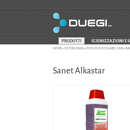
PRODOTTI
IGIENIZZAZIONI E 
HOME
»
DETERGENZA
»
ECOLOGICI ECOLABEL CAM
»
SA
Sanet Alkastar