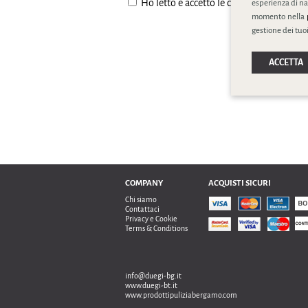
Ho letto e accetto le condizione della
pr
esperienza di na
momento nella
gestione dei tuoi
ACCETTA
COMPANY
ACQUISTI SICURI
Chi siamo
Contattaci
Privacy e Cookie
Terms & Conditions
info@duegi-bg.it
www.duegi-bt.it
www.prodottipuliziabergamo.com