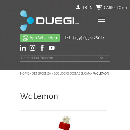
LOGIN
CARRELLO (
0
)
Apri WhatsApp
TEL.
(+39) 0354128024
HOME
»
DETERGENZA
»
ECOLOGICI ECOLABEL CAM
»
WC LEMON
Wc Lemon