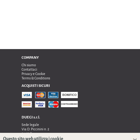
COMPANY
Chi siamo
Contattaci
Privacy e Cookie
Terms & Conditions
ACQUISTI SICURI
DUEGI s.r.l.
Sede legale
Via D. Piccinini n. 2
24122 Bergamo
Sede operativa e amministrativa:
Questo sito web utilizza i cookie