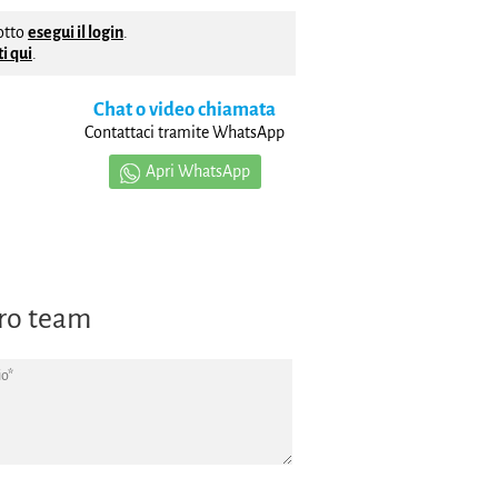
dotto
esegui il login
.
i qui
.
Chat o video chiamata
Contattaci tramite WhatsApp
Apri WhatsApp
tro team