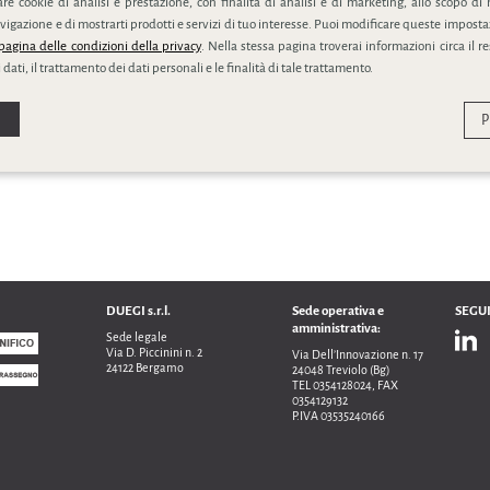
e cookie di analisi e prestazione, con finalità di analisi e di marketing, allo scopo di 
vigazione e di mostrarti prodotti e servizi di tuo interesse. Puoi modificare queste impostaz
pagina delle condizioni della privacy
. Nella stessa pagina troverai informazioni circa il r
SCHEDA PRODOTTO
SCHEDA PRODOTTO
 dati, il trattamento dei dati personali e le finalità di tale trattamento.
P
DUEGI s.r.l.
Sede operativa e
SEGUI
amministrativa:
Sede legale
Via D. Piccinini n. 2
Via Dell’Innovazione n. 17
24122 Bergamo
24048 Treviolo (Bg)
TEL 0354128024, FAX
0354129132
P.IVA 03535240166