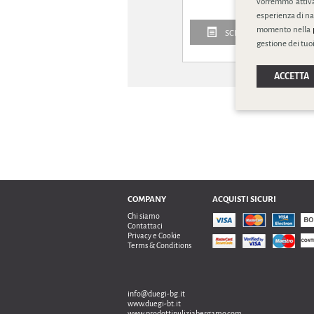
vorremmo attivar
esperienza di na
momento nella
SCHEDA PRODOTTO
gestione dei tuoi
ACCETTA
COMPANY
ACQUISTI SICURI
Chi siamo
Contattaci
Privacy e Cookie
Terms & Conditions
info@duegi-bg.it
www.duegi-bt.it
www.prodottipuliziabergamo.com