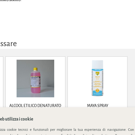
essare
ALCOOL ETILICO DENATURATO
MAYA SPRAY
94°
Alcool etilico denaturato 94°
Alcool spray 70%. ideale per
b utilizza i cookie
detergere ed igienizz...
lizza cookie tecnici e funzionali per migliorare la tua esperienza di navigazione. Con