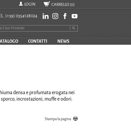
LOGIN
CARRELLO (
0
)
EL.
(+39) 0354128024
ATALOGO
CONTATTI
NEWS
Schiuma densa e profumata erogata nei
sporco, incrostazioni, muffe e odori.
Stampa la pagina