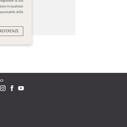
migliorare la tua
ioni in qualsiasi
esponsabile della
REFERENZE
CI