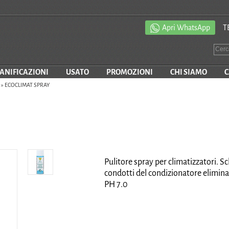
Apri WhatsApp
T
SANIFICAZIONI
USATO
PROMOZIONI
CHI SIAMO
C
»
ECOCLIMAT SPRAY
Pulitore spray per climatizzatori. 
condotti del condizionatore elimina 
PH 7.0