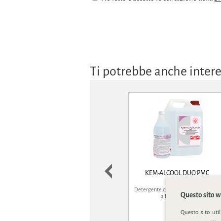
Ti potrebbe anche inter
KEM-ALCOOL DUO PMC
Detergente disinfettante pronto uso.
Questo sito we
a base di alc...
Questo sito uti