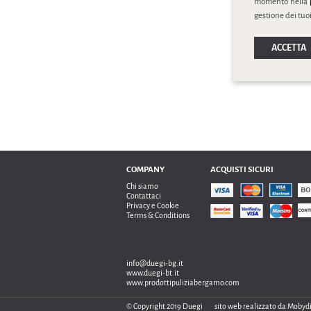
momento nella
gestione dei tuoi
ACCETTA
COMPANY
ACQUISTI SICURI
Chi siamo
Contattaci
Privacy e Cookie
Terms & Conditions
info@duegi-bg.it
www.duegi-bt.it
www.prodottipuliziabergamo.com
© Copyright 2019 Duegi
sito web realizzato da
Mobydi