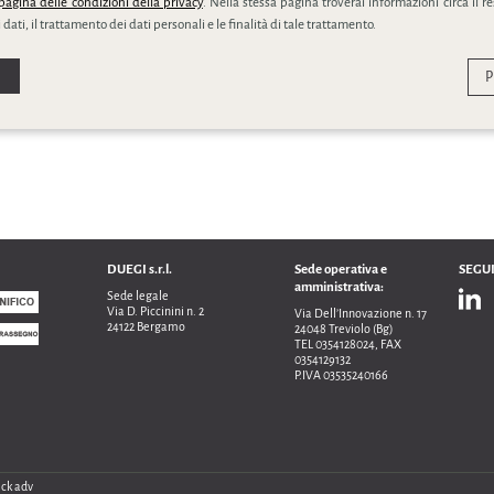
pagina delle condizioni della privacy
. Nella stessa pagina troverai informazioni circa il r
 dati, il trattamento dei dati personali e le finalità di tale trattamento.
P
DUEGI s.r.l.
Sede operativa e
SEGUI
amministrativa:
Sede legale
Via D. Piccinini n. 2
Via Dell’Innovazione n. 17
24122 Bergamo
24048 Treviolo (Bg)
TEL 0354128024, FAX
0354129132
P.IVA 03535240166
ck adv