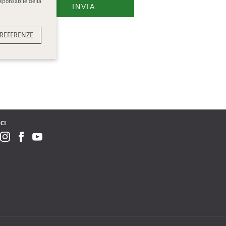
esponsabile della
INVIA
REFERENZE
CI