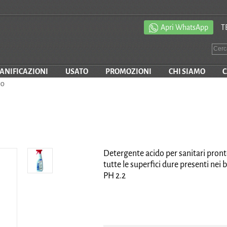
Apri WhatsApp
T
SANIFICAZIONI
USATO
PROMOZIONI
CHI SIAMO
C
NO
Detergente acido per sanitari pronto 
tutte le superfici dure presenti ne
PH 2.2