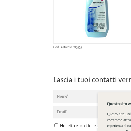
Cod. Articolo:
713555
Lascia i tuoi contatti v
Questo sito we
Questo sito uti
vorremmo attivar
Ho letto e accetto le condizione della
pr
esperienza di na