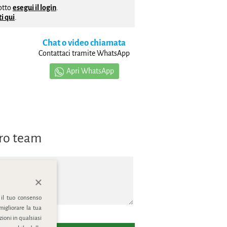
dotto
esegui il login
.
i qui
.
Chat o video chiamata
Contattaci tramite WhatsApp
Apri WhatsApp
tro team
 il tuo consenso
migliorare la tua
ioni in qualsiasi