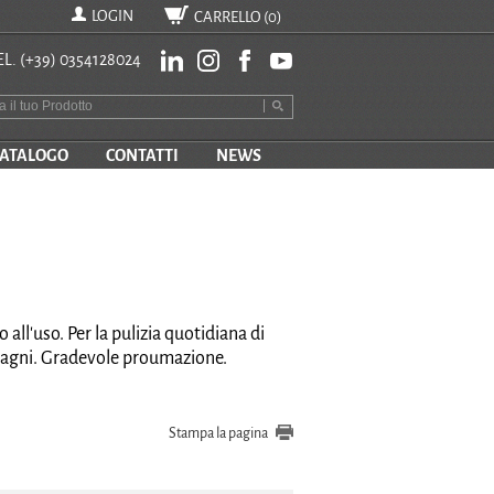
LOGIN
CARRELLO (
0
)
EL.
(+39) 0354128024
ATALOGO
CONTATTI
NEWS
all'uso. Per la pulizia quotidiana di
i bagni. Gradevole proumazione.
Stampa la pagina