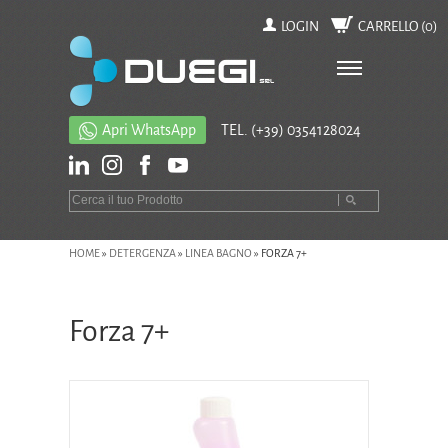
LOGIN
CARRELLO (
0
)
Apri WhatsApp
TEL.
(+39) 0354128024
HOME
»
DETERGENZA
»
LINEA BAGNO
»
FORZA 7+
Forza 7+