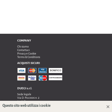
COMPANY
Chi siamo
Contattaci
Privacy e Cookie
Terms & Conditions
ACQUISTI SICURI
DUEGI s.r.l.
Sede legale
Via D. Piccinini n. 2
24122 Bergamo
Sede operativa e amministrativa:
Questo sito web utilizza i cookie
Via Dell’Innovazione n. 17