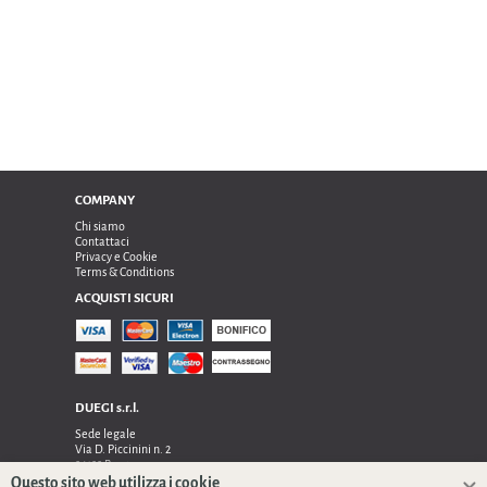
COMPANY
Chi siamo
Contattaci
Privacy e Cookie
Terms & Conditions
ACQUISTI SICURI
DUEGI s.r.l.
Sede legale
Via D. Piccinini n. 2
24122 Bergamo
Sede operativa e amministrativa:
Questo sito web utilizza i cookie