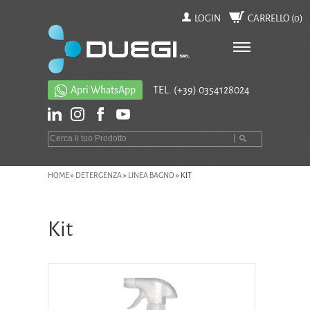
LOGIN
CARRELLO (
0
)
Apri WhatsApp
TEL.
(+39) 0354128024
HOME
»
DETERGENZA
»
LINEA BAGNO
»
KIT
Kit