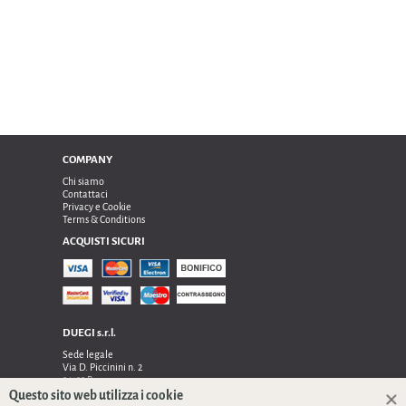
COMPANY
Chi siamo
Contattaci
Privacy e Cookie
Terms & Conditions
ACQUISTI SICURI
DUEGI s.r.l.
Sede legale
Via D. Piccinini n. 2
24122 Bergamo
Sede operativa e amministrativa:
Questo sito web utilizza i cookie