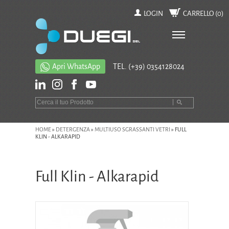
LOGIN
CARRELLO (
0
)
Apri WhatsApp
TEL.
(+39) 0354128024
HOME
»
DETERGENZA
»
MULTIUSO SGRASSANTI VETRI
»
FULL
KLIN - ALKARAPID
Full Klin - Alkarapid