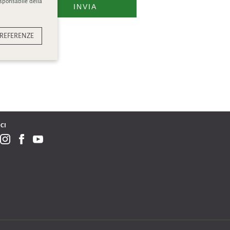
esponsabile della
INVIA
REFERENZE
CI