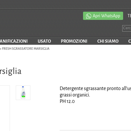
Apri WhatsApp
T
SANIFICAZIONI
USATO
PROMOZIONI
CHI SIAMO
C
»
FRESH SGRASSATORE MARSIGLIA
siglia
Detergente sgrassante pronto all'uso
grassi organici.
PH 12.0