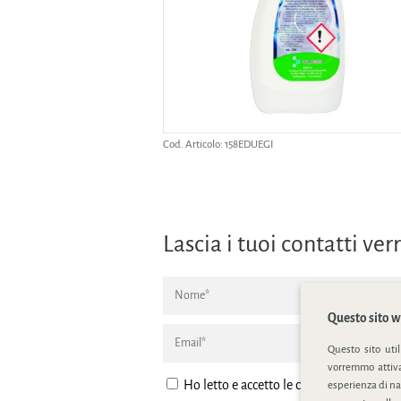
Cod. Articolo:
158EDUEGI
Lascia i tuoi contatti v
Questo sito we
Questo sito uti
vorremmo attivar
Ho letto e accetto le condizione della
pr
esperienza di na