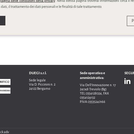
pagina delle condizioni della privacy
. Nella stessa pagina troverai informazioni circa il r
 dati, il trattamento dei dati personali e le finalità di tale trattamento.
P
DUEGI s.r.l.
Sede operativa e
SEGUI
amministrativa:
Sede legale
Via D. Piccinini n. 2
Via Dell’Innovazione n. 17
24122 Bergamo
24048 Treviolo (Bg)
TEL 0354128024, FAX
0354129132
P.IVA 03535240166
ck adv