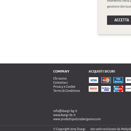
momento nella
gestione dei tuoi
ACCETTA
COMPANY
ACQUISTI SICURI
Chi siamo
Contattaci
Privacy e Cookie
Terms & Conditions
info@duegi-bg.it
www.duegi-bt.it
www.prodottipuliziabergamo.com
© Copyright 2019 Duegi
sito web realizzato da
Mobydi