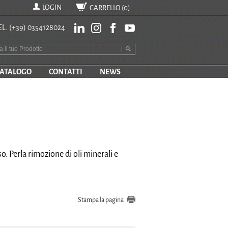
LOGIN
CARRELLO (
0
)
EL.
(+39) 0354128024
ATALOGO
CONTATTI
NEWS
. Perla rimozione di oli minerali e
Stampa la pagina