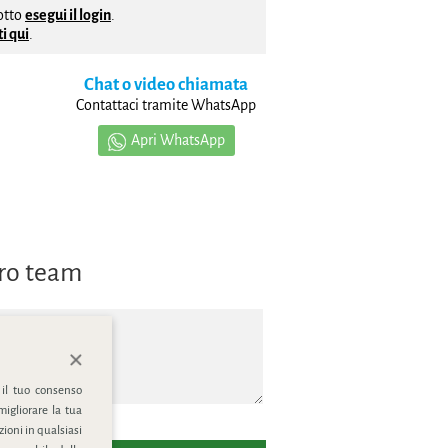
dotto
esegui il login
.
i qui
.
Chat o video chiamata
Contattaci tramite WhatsApp
Apri WhatsApp
tro team
 il tuo consenso
migliorare la tua
ioni in qualsiasi