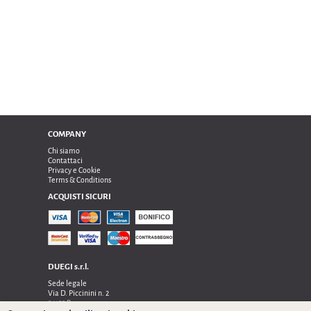
COMPANY
Chi siamo
Contattaci
Privacy e Cookie
Terms & Conditions
ACQUISTI SICURI
DUEGI s.r.l.
Sede legale
Via D. Piccinini n. 2
24122 Bergamo