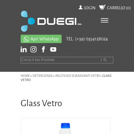
LOGIN
CARRELLO (
0
)
Apri WhatsApp
TEL.
(+39) 0354128024
HOME
»
DETERGENZA
»
MULTIUSO SGRASSANTI VETRI
»
GLASS
VETRO
Glass Vetro