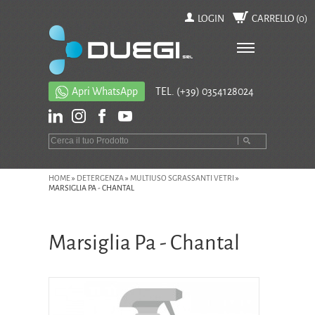
LOGIN
CARRELLO (
0
)
Apri WhatsApp
TEL.
(+39) 0354128024
HOME
»
DETERGENZA
»
MULTIUSO SGRASSANTI VETRI
»
MARSIGLIA PA - CHANTAL
Marsiglia Pa - Chantal