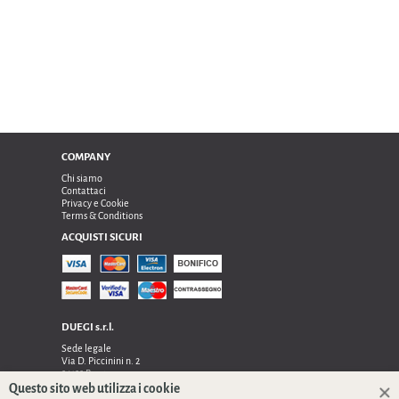
COMPANY
Chi siamo
Contattaci
Privacy e Cookie
Terms & Conditions
ACQUISTI SICURI
DUEGI s.r.l.
Sede legale
Via D. Piccinini n. 2
24122 Bergamo
Sede operativa e amministrativa:
Questo sito web utilizza i cookie