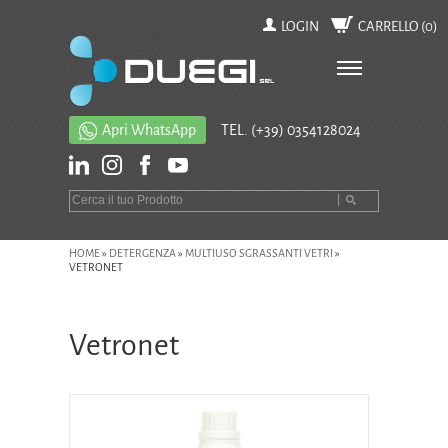
LOGIN
CARRELLO (
0
)
Apri WhatsApp
TEL.
(+39) 0354128024
HOME
»
DETERGENZA
»
MULTIUSO SGRASSANTI VETRI
»
VETRONET
Vetronet