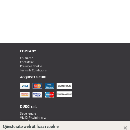
COMPANY
Chi siamo
Contattaci
Privacy e Cookie
Terms & Conditions
ACQUISTI SICURI
DUEGI s.r.l.
Sede legale
Via D. Piccinini n. 2
24122 Bergamo
Sede operativa e amministrativa:
Questo sito web utilizza i cookie