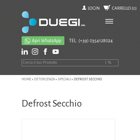
LOGIN
CARRELLO (
0
)
Apri WhatsApp
TEL.
(+39) 0354128024
HOME
»
DETERGENZA
»
SPECIALI
»
DEFROST SECCHIO
Defrost Secchio