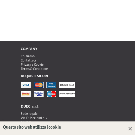
COMPANY
Chi siamo
Contattaci
Privacy e Cookie
Terms & Conditions
ACQUISTI SICURI
DUEGI s.r.l.
Sede legale
Via D. Piccinini n. 2
24122 Bergamo
Sede operativa e amministrativa:
Questo sito web utilizza i cookie
Via Dell’Innovazione n. 17