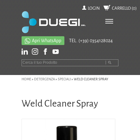
LOGIN
CARRELLO (
0
)
Apri WhatsApp
TEL.
(+39) 0354128024
HOME
»
DETERGENZA
»
SPECIALI
»
WELD CLEANER SPRAY
Weld Cleaner Spray