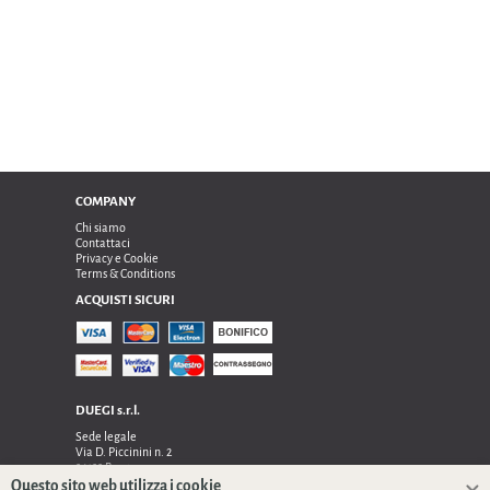
COMPANY
Chi siamo
Contattaci
Privacy e Cookie
Terms & Conditions
ACQUISTI SICURI
DUEGI s.r.l.
Sede legale
Via D. Piccinini n. 2
24122 Bergamo
Sede operativa e amministrativa:
Questo sito web utilizza i cookie