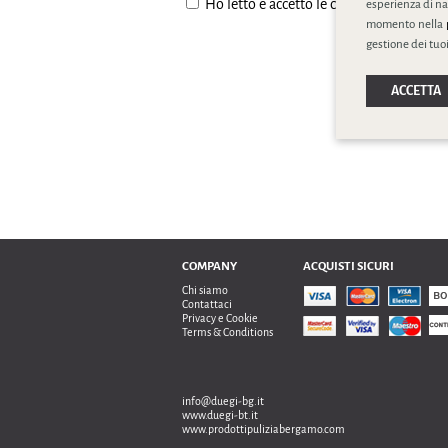
Ho letto e accetto le condizione della
pr
esperienza di na
momento nella
gestione dei tuoi
ACCETTA
COMPANY
ACQUISTI SICURI
Chi siamo
Contattaci
Privacy e Cookie
Terms & Conditions
info@duegi-bg.it
www.duegi-bt.it
www.prodottipuliziabergamo.com