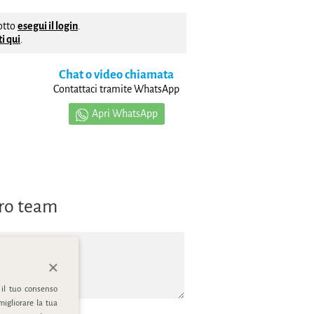
dotto
esegui il login
.
i qui
.
Chat o video chiamata
Contattaci tramite WhatsApp
Apri WhatsApp
tro team
 il tuo consenso
migliorare la tua