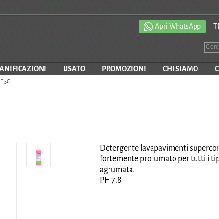
Apri WhatsApp
T
SANIFICAZIONI
USATO
PROMOZIONI
CHI SIAMO
C
E 5C
Detergente lavapavimenti supercon
fortemente profumato per tutti i ti
agrumata.
PH 7.8