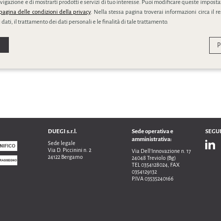
ivacy policy
vigazione e di mostrarti prodotti e servizi di tuo interesse. Puoi modificare queste impostaz
pagina delle condizioni della privacy
. Nella stessa pagina troverai informazioni circa il r
 dati, il trattamento dei dati personali e le finalità di tale trattamento.
P
DUEGI s.r.l.
Sede operativa e
SEGUI
amministrativa:
Sede legale
Via D. Piccinini n. 2
Via Dell’Innovazione n. 17
24122 Bergamo
24048 Treviolo (Bg)
TEL 0354128024, FAX
0354129132
P.IVA 03535240166