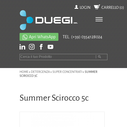
LOGIN
CARRELLO (
0
)
Apri WhatsApp
TEL.
(+39) 0354128024
HOME
»
DETERGENZA
»
SUPER CONCENTRATI
»
SUMMER
SCIROCCO 5C
Summer Scirocco 5c