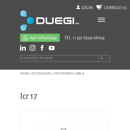
LOGIN
CARRELLO (
0
)
Apri WhatsApp
TEL.
(+39) 0354128024
HOME
»
DETERGENZA
»
TRATTAMENTI
»
ICR 17
Icr 17