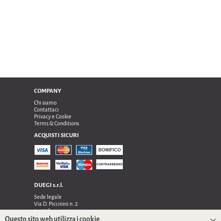
COMPANY
Chi siamo
Contattaci
Privacy e Cookie
Terms & Conditions
ACQUISTI SICURI
DUEGI s.r.l.
Sede legale
Via D. Piccinini n. 2
24122 Bergamo
Sede operativa e amministrativa:
Questo sito web utilizza i cookie